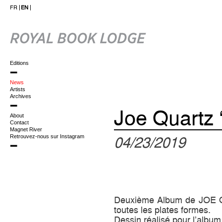
FR
EN
Editions
News
Artists
Archives
Joe Quartz
About
Contact
Magnet River
Retrouvez-nous sur Instagram
04/23/2019
Deuxième Album de JOE 
toutes les plates formes.
Dessin réalisé pour l’alb