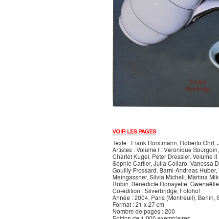
VOIR LES PAGES
Texte : Frank Horstmann, Roberto Ohrt, J
Artistes : Volume I : Véronique Bourgoi
Charlet Kugel, Peter Dressler. Volume I
Sophie Carlier, Julia Collaro, Vanessa 
Gouilly-Frossard, Barni-Andreas Huber, 
Meingassner, Silvia Micheli, Martina M
Robin, Bénédicte Ronayette, Gwenaëlle
Co-édition : Silverbridge, Fotohof
Année : 2004, Paris (Montreuil), Berlin,
Format : 21 x 27 cm
Nombre de pages : 200
Edition de 1 000 exemplaires