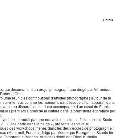
Retour
s qui documentent un projet photographique dirigé par Véronique
 Roberto Ohrt.
olume réunit les contributions d’artistes photographes autour de la
érieur-intérieur, comme les moments dans lesquels l’un apparaît dans
renverse ou disparaît en lui. Il est accompagné d’un essai de Frank
r les premiers signes de la culture dans la préhistoire et préfacé par
t.
volume, introduit par une nouvelle de science-fiction de Juli Susin
i ) « Une perle dans la neige », présente les travaux
ques des workshops menés dans les deux écoles de photographie :
flexe (Montreuil, France), dirigé par Véronique Bourgoin et Schule für
he Fotographie (Vienne, Autriche) dirigé par Friedl Kubelka.