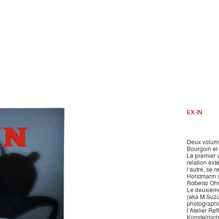
EX-IN
Deux volume
Bourgoin et
Le premier v
relation ext
l’autre, se 
Horstmann su
Roberto Ohr
Le deuxième 
(aka M.Suzuk
photographi
l’Atelier Re
Künstelrisc