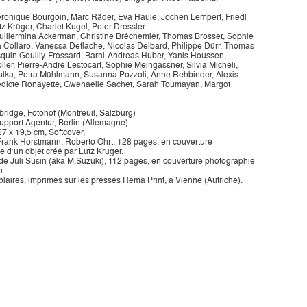
éronique Bourgoin, Marc Räder, Eva Haule, Jochen Lempert, Friedl
z Krüger, Charlet Kugel, Peter Dressler
Guillermina Ackerman, Christine Bréchemier, Thomas Brosset, Sophie
ia Collaro, Vanessa Deflache, Nicolas Delbard, Philippe Dürr, Thomas
squin Gouilly-Frossard, Barni-Andreas Huber, Yanis Houssen,
ler, Pierre-André Lestocart, Sophie Meingassner, Silvia Micheli,
ulka, Petra Mühlmann, Susanna Pozzoli, Anne Rehbinder, Alexis
dicte Ronayette, Gwenaëlle Sachet, Sarah Toumayan, Margot
bridge, Fotohof (Montreuil, Salzburg)
upport Agentur, Berlin (Allemagne).
7 x 19,5 cm, Softcover,
e Frank Horstmann, Roberto Ohrt, 128 pages, en couverture
 d’un objet créé par Lutz Krüger.
te de Juli Susin (aka M.Suzuki), 112 pages, en couverture photographie
n.
aires, imprimés sur les presses Rema Print, à Vienne (Autriche).