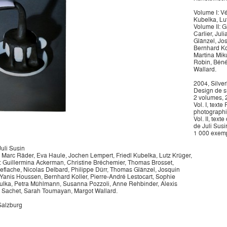
Volume I: V
Kubelka, Lut
Volume II: 
Carlier, Jul
Glänzel, Jo
Bernhard Kol
Martina Mik
Robin, Béné
Wallard.
2004, Silver
Design de s
2 volumes, 2
Vol. I, text
photographie
Vol. II, tex
de Juli Susi
1 000 exempl
uli Susin
n, Marc Räder, Eva Haule, Jochen Lempert, Friedl Kubelka, Lutz Krüger,
I : Guillermina Ackerman, Christine Bréchemier, Thomas Brosset,
Deflache, Nicolas Delbard, Philippe Dürr, Thomas Glänzel, Josquin
Yanis Houssen, Bernhard Koller, Pierre-André Lestocart, Sophie
ikulka, Petra Mühlmann, Susanna Pozzoli, Anne Rehbinder, Alexis
 Sachet, Sarah Toumayan, Margot Wallard.
 Salzburg