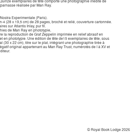
. Quinze exemplaires de tête comporte une photographie inédite de
tparnasse réalisée par Man Ray.
Nostra Experimentale (Paris).
-4 (28 x 19,5 cm) de 28 pages, broché et relié, couverture cartonnée.
es sur Atlantis Inlay, pur fil.
hies de Man Ray en phototypie,
e la reproduction de Graf Zeppelin imprimée en relief abrasif en
et en phototypie. Une édition de tête de15 exemplaires de tête, sous
al (30 x 22 cm), titre sur le plat, intégrant une photographie tirée à
négatif original appartenant au Man Ray Trust, numérotés de I à XV et
diteur.
© Royal Book Lodge 2026