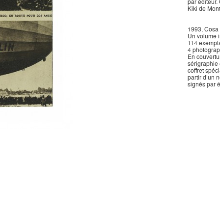
par éditeur
Kiki de Mon
1993, Cosa 
Un volume in
114 exemplair
4 photograp
En couvertur
sérigraphie 
coffret spéci
partir d’un 
signés par é