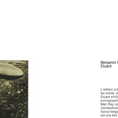
Benjamin 
Eluard
L’édition à 
fac-similé,
Eluard et K
pornographi
Man Ray, son
clandestinem
franco-belge
est une très