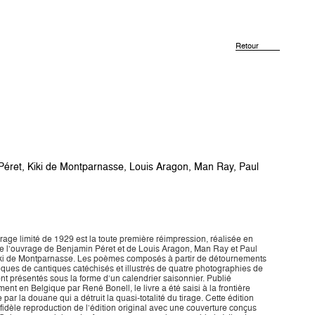
Retour
Péret
,
Kiki de Montparnasse
,
Louis Aragon
,
Man Ray
,
Paul
tirage limité de 1929 est la toute première réimpression, réalisée en
 de l’ouvrage de Benjamin Péret et de Louis Aragon, Man Ray et Paul
iki de Montparnasse. Les poèmes composés à partir de détournements
ques de cantiques catéchisés et illustrés de quatre photographies de
t présentés sous la forme d’un calendrier saisonnier. Publié
ent en Belgique par René Bonell, le livre a été saisi à la frontière
 par la douane qui a détruit la quasi-totalité du tirage. Cette édition
 fidèle reproduction de l’édition original avec une couverture conçus