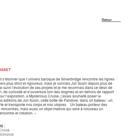
Retour
ASSET
t s’étonner que l’univers baroque de Silverbridge rencontre les lignes
rs plus strict et rigoureux, mais je connais Juli Susin depuis plus de
j’ai suivi l’évolution de ses projets et je me reconnais dans ce désir de
n, de curiosité et d’ouverture loin des dogmes et en dehors de rapport
ur l’exposition, a Mysterious Cruise, j’avais souhaité poser la
es éditions de Juli Susin, cette boîte de Pandore, dans un bateau : un
rte et transporte nos corps et nos utopies. Un bateau porteur des
 rencontres, mais aussi un objet matrice qui sera à nouveau un
encontre et création. »
s :
Cruise
Uchronie