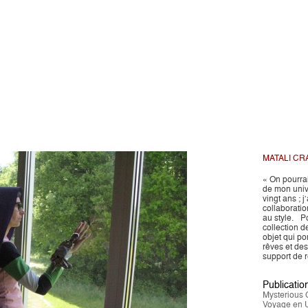
MATALI CR
« On pourrai
de mon unive
vingt ans ; 
collaboratio
au style. Po
collection d
objet qui po
rêves et des
support de r
Publication
Mysterious 
Voyage en 